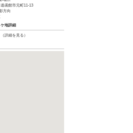
道函館市元町11-13
影方向
東
ロケ地詳細
り（
詳細を見る
）