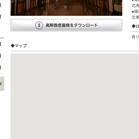
北海
●撮
北
◆
有
◆マップ