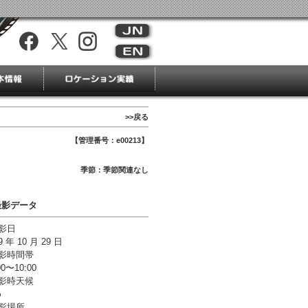
>>戻る
【管理番号：e00213】
季節：季節関連なし
撮影データ
影日
9 年 10 月 29 日
撮影時間帯
00〜10:00
撮影時天候
め
影場所