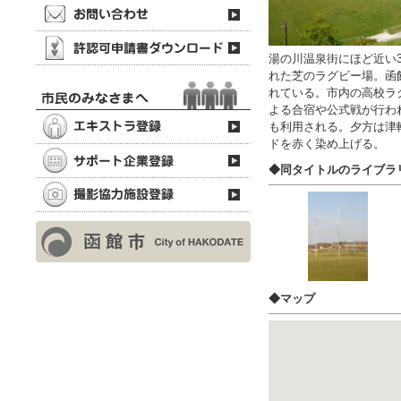
湯の川温泉街にほど近い3
れた芝のラグビー場。函
れている。市内の高校ラ
よる合宿や公式戦が行わ
も利用される。夕方は津
ドを赤く染め上げる。
◆同タイトルのライブラ
◆マップ