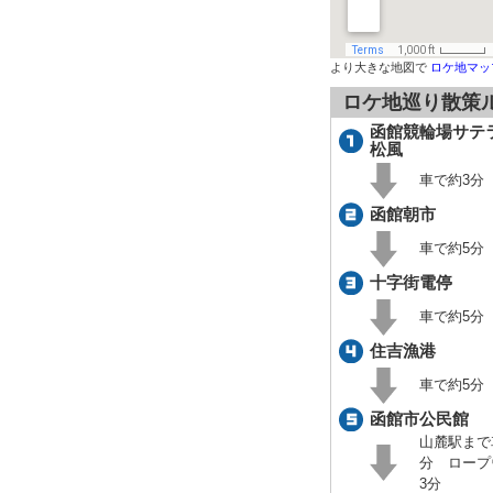
より大きな地図で
ロケ地マッ
ロケ地巡り散策
函館競輪場サテ
松風
車で約3分
函館朝市
車で約5分
十字街電停
車で約5分
住吉漁港
車で約5分
函館市公民館
山麓駅まで
分 ロープ
3分