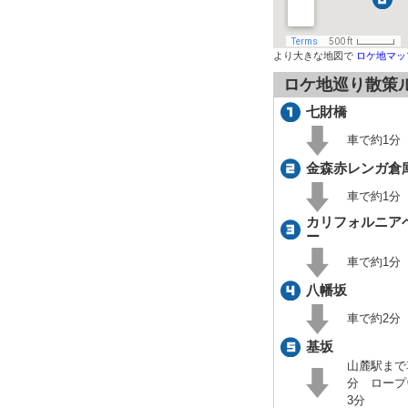
より大きな地図で
ロケ地マッ
ロケ地巡り散策
七財橋
車で約1分
金森赤レンガ倉
車で約1分
カリフォルニア
ー
車で約1分
八幡坂
車で約2分
基坂
山麓駅まで
分 ロープ
3分